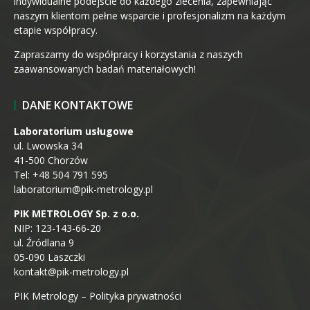
indywidualne podejście do każdego zlecenia, zapewniając
naszym klientom pełne wsparcie i profesjonalizm na każdym
etapie współpracy.
Zapraszamy do współpracy i korzystania z naszych
zaawansowanych badań materiałowych!
DANE KONTAKTOWE
Laboratorium usługowe
ul. Lwowska 34
41-500 Chorzów
Tel: +48 504 791 595
laboratorium@pik-metrology.pl
PIK METROLOGY Sp. z o.o.
NIP: 123-143-66-20
ul. Źródlana 9
05-090 Laszczki
kontakt@pik-metrology.pl
PIK Metrology – Polityka prywatności