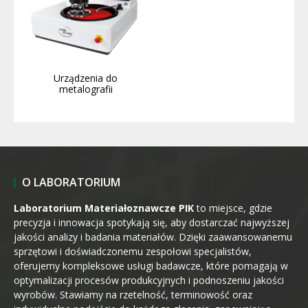
Urządzenia do
metalografii
O LABORATORIUM
Laboratorium Materiałoznawcze PIK
to miejsce, gdzie
precyzja i innowacja spotykają się, aby dostarczać najwyższej
jakości analizy i badania materiałów. Dzięki zaawansowanemu
sprzętowi i doświadczonemu zespołowi specjalistów,
oferujemy kompleksowe usługi badawcze, które pomagają w
optymalizacji procesów produkcyjnych i podnoszeniu jakości
wyrobów. Stawiamy na rzetelność, terminowość oraz