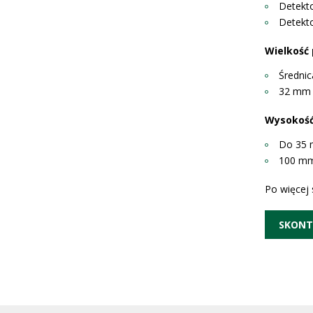
Detekto
Detekto
Wielkość 
Średni
32 mm 
Wysokość
Do 35
100 mm
Po więcej
SKONT