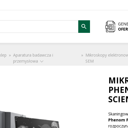
GENE
OFE
klep
»
Aparatura badawcza i
»
Mikroskopy elektrono
przemysłowa
SEM
MIK
PHE
SCIE
Skaningow
Phenom 
rozpoczyna