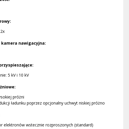
rowy:
12x
 kamera nawigacyjna:
przyspieszające:
ie: 5 kV i 10 kV
óżniowe:
sokiej próżni
dukcji ładunku poprzez opcjonalny uchwyt niskiej próżno
:
r elektronów wstecznie rozproszonych (standard)