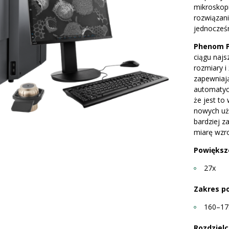
mikroskopi
rozwiązani
jednocześn
Phenom 
ciągu naj
rozmiary i
zapewniaj
automatyc
że jest to
nowych uż
bardziej 
miarę wzr
Powiększ
27x
Zakres p
160–17
Rozdzielc