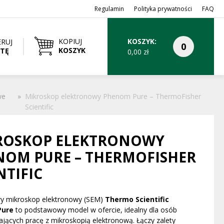
Regulamin
Polityka prywatności
FAQ
KOPIUJ
KOSZYK:
RUJ
KOSZYK
RTĘ
0,00
zł
we
»
Mikroskop elektronowy Phenom Pure – ThermoFisher
Scientific
ROSKOP ELEKTRONOWY
NOM PURE – THERMOFISHER
NTIFIC
y mikroskop elektronowy (SEM)
Thermo Scientific
Pure
to podstawowy model w ofercie, idealny dla osób
jących pracę z mikroskopią elektronową. Łączy zalety