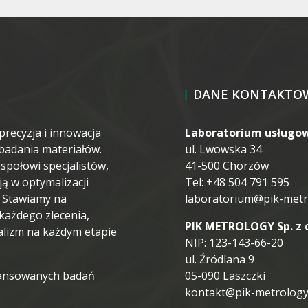
DANE KONTAKTO
precyzja i innowacja
Laboratorium usługo
i badania materiałów.
ul. Lwowska 34
połowi specjalistów,
41-500 Chorzów
 w optymalizacji
Tel: +48 504 791 595
. Stawiamy na
laboratorium@pik-metr
każdego zlecenia,
PIK METROLOGY Sp. z o
alizm na każdym etapie
NIP: 123-143-66-20
ul. Źródlana 9
wansowanych badań
05-090 Laszczki
kontakt@pik-metrology