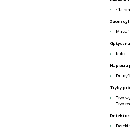
≤15 nm
Zoom cyf
Maks. 
Optyczna
Kolor
Napięcia 
Domyśln
Tryby pr
Tryb wy
Tryb re
Detektor
Detekto