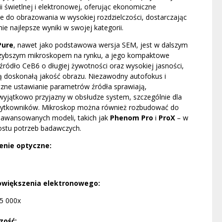
i świetlnej i elektronowej, oferując ekonomiczne
e do obrazowania w wysokiej rozdzielczości, dostarczając
ie najlepsze wyniki w swojej kategorii.
Pure
, nawet jako podstawowa wersja SEM, jest w dalszym
szybszym mikroskopem na rynku, a jego kompaktowe
 źródło CeB6 o długiej żywotności oraz wysokiej jasności,
ą doskonałą jakość obrazu. Niezawodny autofokus i
zne ustawianie parametrów źródła sprawiają,
 wyjątkowo przyjazny w obsłudze system, szczególnie dla
ytkowników. Mikroskop można również rozbudować do
zaawansowanych modeli, takich jak
Phenom Pro
i
ProX
– w
ostu potrzeb badawczych.
enie optyczne:
owiększenia elektronowego:
5 000x
zość: