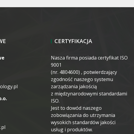
WE
CERTYFIKACJA
we
Nasza firma posiada certyfikat ISO
9001
(nr. 4804600) , potwierdzający
zgodność naszego systemu
ology.pl
zarządzania jakością
z międzynarodowymi standardami
.o.
ISO.
Jest to dowód naszego
zobowiązania do utrzymania
wysokich standardów jakości
.pl
usług i produktów.