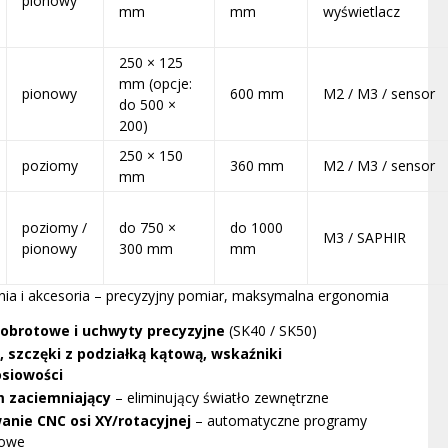
pionowy
mm
mm
wyświetlacz
250 × 125
mm (opcje:
pionowy
600 mm
M2 / M3 / sensor
do 500 ×
200)
250 × 150
poziomy
360 mm
M2 / M3 / sensor
mm
poziomy /
do 750 ×
do 1000
M3 / SAPHIR
pionowy
300 mm
mm
nia i akcesoria – precyzyjny pomiar, maksymalna ergonomia
i obrotowe i uchwyty precyzyjne
(SK40 / SK50)
, szczęki z podziałką kątową, wskaźniki
siowości
 zaciemniający
– eliminujący światło zewnętrzne
anie CNC osi XY/rotacyjnej
– automatyczne programy
rowe