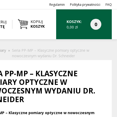
Regulamin
Polityka prywatności
FAQ
KOPIUJ
KOSZYK:
RUJ
KOSZYK
RTĘ
0,00
zł
iary
»
Seria PP-MP – Klasyczne pomiary optyczne w
nowoczesnym wydaniu Dr. Schneider
A PP-MP – KLASYCZNE
IARY OPTYCZNE W
OCZESNYM WYDANIU DR.
NEIDER
-MP – Klasyczne pomiary optyczne w nowoczesnym