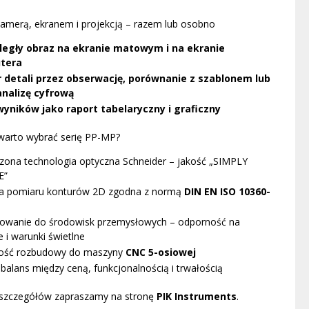
kamerą, ekranem i projekcją – razem lub osobno
egły obraz na ekranie matowym i na ekranie
tera
 detali przez obserwację, porównanie z szablonem lub
analizę cyfrową
wyników jako raport tabelaryczny i graficzny
warto wybrać serię PP-MP?
zona technologia optyczna Schneider – jakość „SIMPLY
E”
ja pomiaru konturów 2D zgodna z normą
DIN EN ISO 10360-
owanie do środowisk przemysłowych – odporność na
e i warunki świetlne
ość rozbudowy do maszyny
CNC 5-osiowej
 balans między ceną, funkcjonalnością i trwałością
 szczegółów zapraszamy na stronę
PIK Instruments
.