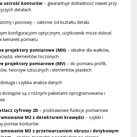
a ostrość konturów
– gwarantuje dokładność nawet przy
jszych detalach
iomy i pionowy – zależnie od kształtu detalu
żnym konfiguracjom optycznym, użytkownik może dobrać
i kierunek pomiaru:
e projektory pomiarowe (MH)
– idealne dla wałków,
narzędzi, elementów toczonych
e projektory pomiarowe (MV)
– do pomiaru profili,
ków, tworzyw sztucznych i elementów płaskich
 obsługa i szybka analiza danych
a dostępne są z różnymi pakietami oprogramowania i
ia:
tlacz cyfrowy 2D
– podstawowe funkcje pomiarowe
ramowanie M2 z detektorem krawędzi
– szybki i
ny pomiar konturów
ramowanie M3 z przetwarzaniem obrazu i dotykowym