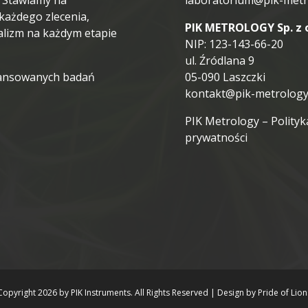
. Stawiamy na
laboratorium@pik-metr
każdego zlecenia,
PIK METROLOGY Sp. z o
alizm na każdym etapie
NIP: 123-143-66-20
ul. Źródlana 9
wansowanych badań
05-090 Laszczki
kontakt@pik-metrology
PIK Metrology – Polityk
prywatności
Copyright 2026 by PIK Instruments. All Rights Reserved
|
Design by
Pride of Lion