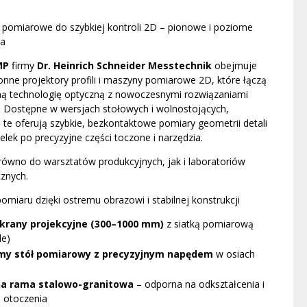
 pomiarowe do szybkiej kontroli 2D – pionowe i poziome
ia
MP
firmy
Dr. Heinrich Schneider Messtechnik
obejmuje
nne projektory profili i maszyny pomiarowe 2D, które łączą
ą technologię optyczną z nowoczesnymi rozwiązaniami
. Dostępne w wersjach stołowych i wolnostojących,
 te oferują szybkie, bezkontaktowe pomiary geometrii detali
elek po precyzyjne części toczone i narzędzia.
równo do warsztatów produkcyjnych, jak i laboratoriów
znych.
miaru dzięki ostremu obrazowi i stabilnej konstrukcji
krany projekcyjne (300–1000 mm)
z siatką pomiarową
le)
my stół pomiarowy z precyzyjnym napędem
w osiach
na rama stalowo-granitowa
– odporna na odkształcenia i
 otoczenia