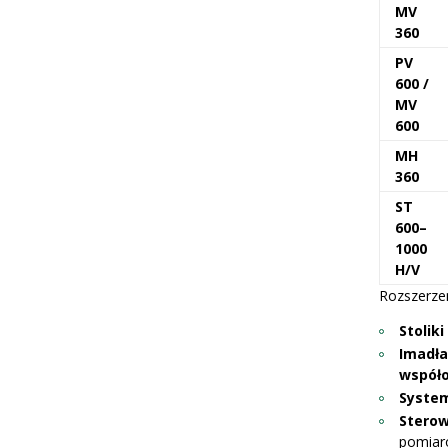
MV
360
PV
600 /
MV
600
MH
360
ST
600–
1000
H/V
Rozszerze
Stolik
Imadła
współo
System
Sterow
pomia