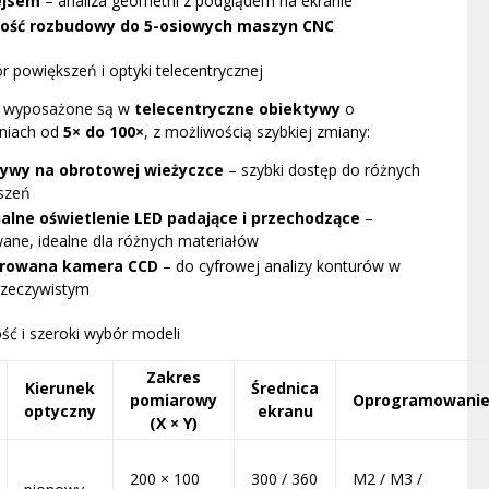
ejsem
– analiza geometrii z podglądem na ekranie
ość rozbudowy do 5-osiowych maszyn CNC
 powiększeń i optyki telecentrycznej
y wyposażone są w
telecentryczne obiektywy
o
niach od
5× do 100×
, z możliwością szybkiej zmiany:
ywy na obrotowej wieżyczce
– szybki dostęp do różnych
szeń
alne oświetlenie LED padające i przechodzące
–
ane, idealne dla różnych materiałów
growana kamera CCD
– do cyfrowej analizy konturów w
rzeczywistym
ć i szeroki wybór modeli
Zakres
Kierunek
Średnica
pomiarowy
Oprogramowani
optyczny
ekranu
(X × Y)
200 × 100
300 / 360
M2 / M3 /