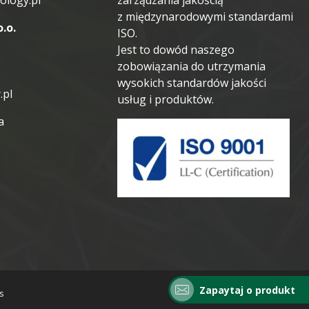
ology.pl
zarządzania jakością
z międzynarodowymi standardami
.o.
ISO.
Jest to dowód naszego
zobowiązania do utrzymania
wysokich standardów jakości
.pl
usług i produktów.
a
Zapaytaj o produkt
s