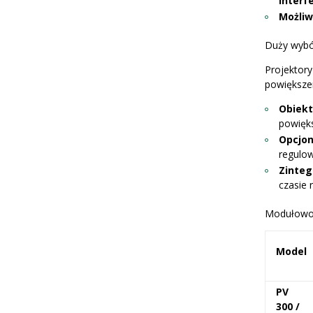
interf
Możliw
Duży wybór
Projektor
powiększe
Obiekt
powięk
Opcjon
regulow
Zinte
czasie 
Modułowoś
Model
PV
300 /