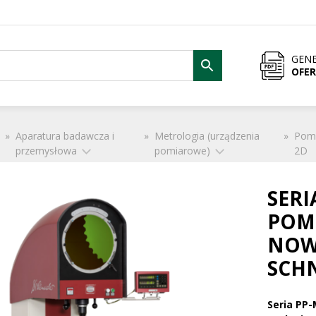
GENE
OFE
»
Aparatura badawcza i
»
Metrologia (urządzenia
»
Pom
przemysłowa
pomiarowe)
2D
SERI
POM
NOW
SCH
Seria PP