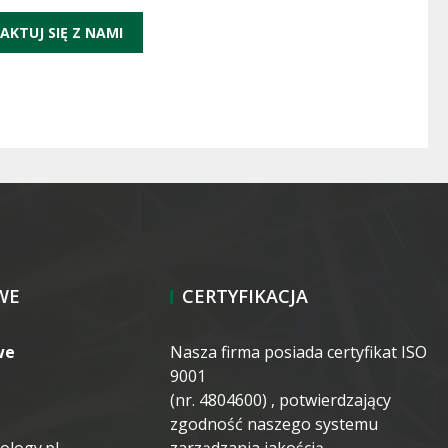
AKTUJ SIĘ Z NAMI
WE
CERTYFIKACJA
we
Nasza firma posiada certyfikat ISO
9001
(nr. 4804600) , potwierdzający
zgodność naszego systemu