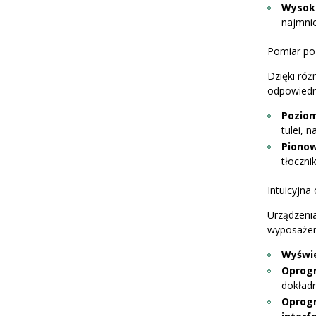
Wysok
najmnie
Pomiar poz
Dzięki ró
odpowiedn
Poziom
tulei, 
Pionow
tłoczni
Intuicyjna
Urządzeni
wyposażen
Wyświe
Oprog
dokład
Oprog