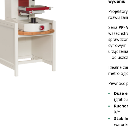
wydaniu
Projektory
rozwiązan
Seria
PP-
wszechstro
sprawdzon
cyfrowymi
urządzenia
– od uszcz
Idealne za
metrologic
Pewność po
Duże e
(graticu
Rucho
X/Y
Stabil
warunki