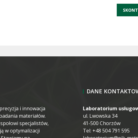
SKONT
DANE KONTAKTO
precyzja i innowacja
Laboratorium usługo
i badania materiałów.
ul. Lwowska 34
połowi specjalistów,
41-500 Chorzów
 w optymalizacji
Tel: +48 504 791 595